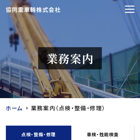
協同重車輌株式会社
ホーム
業務案内
当社の特徴
業務案内
ホーム
業務案内（点検・整備・修理）
点検・整備・修理
車検・性能検査
会社案内
点検・整備・修理
車検・性能検査